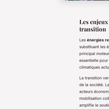
Les enjeux
transition
Les
énergies r
substituant les é
principal moteu
essentielle pour
climatiques actu
La transition v
de la société. 
acteurs économiq
mobilisation col
amplifie le sout