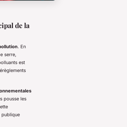
pal de la
pollution
. En
de serre,
polluants est
 dérèglements
ronnementales
s pousse les
ette
n publique