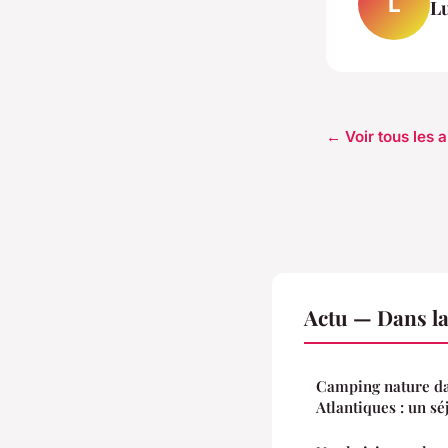
L
L
← Voir tous les a
Actu — Dans l
Camping nature da
Atlantiques : un sé