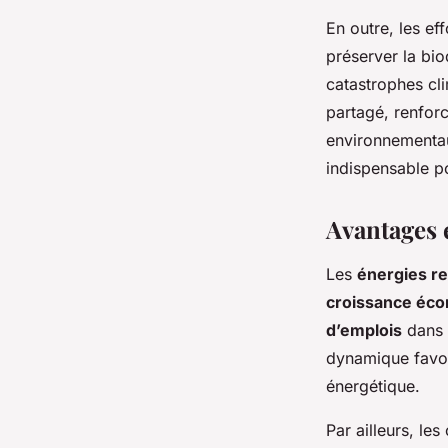
En outre, les ef
préserver la biod
catastrophes cli
partagé, renfor
environnementau
indispensable p
Avantages 
Les
énergies r
croissance éc
d’emplois
dans d
dynamique favori
énergétique.
Par ailleurs, le