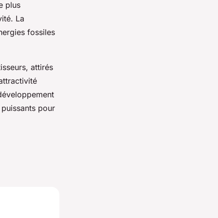
e plus
ité. La
ergies fossiles
isseurs, attirés
ttractivité
n développement
s puissants pour