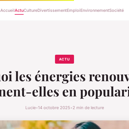
Accueil
Actu
Culture
Divertissement
Emploi
Environnement
Société
ACTU
oi les énergies renouv
nent-elles en populari
Lucie
•
14 octobre 2025
•
2 min de lecture