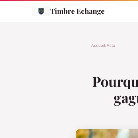
Timbre Echange
Accueil
›
Actu
Pourqu
gag