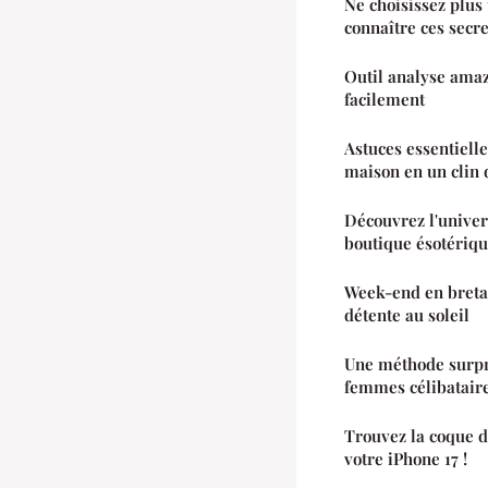
Ne choisissez plus
connaître ces secr
Outil analyse amaz
facilement
Astuces essentiell
maison en un clin 
Découvrez l'unive
boutique ésotériqu
Week-end en bretag
détente au soleil
Une méthode surpr
femmes célibatair
Trouvez la coque d
votre iPhone 17 !