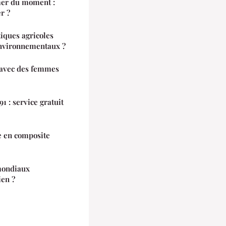
mer du moment :
r ?
iques agricoles
environnementaux ?
 avec des femmes
 : service gratuit
e en composite
mondiaux
ien ?