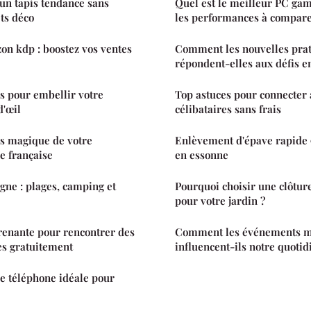
 un tapis tendance sans
Quel est le meilleur PC ga
ets déco
les performances à compare
on kdp : boostez vos ventes
Comment les nouvelles prat
répondent-elles aux défis 
es pour embellir votre
Top astuces pour connecter
d'œil
célibataires sans frais
rs magique de votre
Enlèvement d'épave rapide 91
e française
en essonne
ne : plages, camping et
Pourquoi choisir une clôtur
pour votre jardin ?
enante pour rencontrer des
Comment les événements 
es gratuitement
influencent-ils notre quotid
e téléphone idéale pour